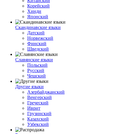
Китайский
Корейский
Хинди
Японский
Скандинавские языки
Датский
Норвежский
Финский
Шведский
Славянские языки
Польский
Русский
Чешский
Другие языки
Азербайджанский
Венгерский
Греческий
Иврит
Грузинский
Казахский
Узбекский