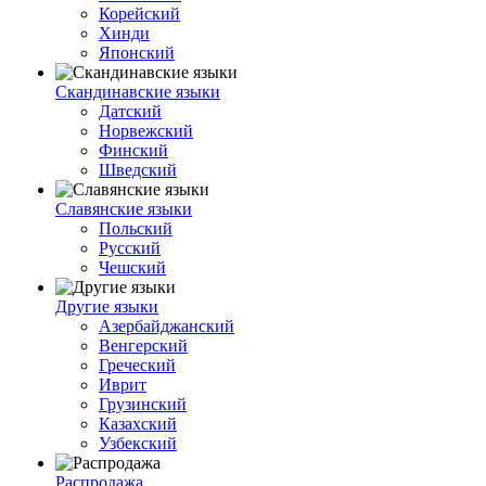
Корейский
Хинди
Японский
Скандинавские языки
Датский
Норвежский
Финский
Шведский
Славянские языки
Польский
Русский
Чешский
Другие языки
Азербайджанский
Венгерский
Греческий
Иврит
Грузинский
Казахский
Узбекский
Распродажа