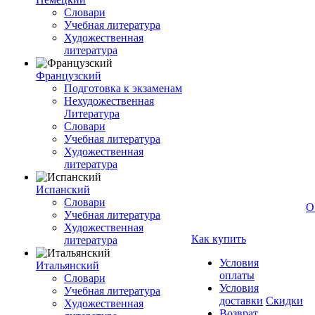
Словари
Учебная литература
Художественная
литература
Французский
Подготовка к экзаменам
Нехудожественная
Литература
Словари
Учебная литература
Художественная
литература
Испанский
Словари
О
Учебная литература
Художественная
Как купить
литература
Условия
Итальянский
оплаты
Словари
Условия
Учебная литература
доставки
Скидки
Художественная
Возврат