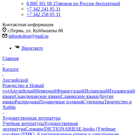
8 800 301 08 25
звонок по России бесплатный
+7 342 241 05 31
+7 342 258 05 31
Контактная информация
г.Пермь, ул. Куйбышева 88
inbookshop@mail.ru
Вконтакте
Главная
-
Каталог
-
Английский
Рождество и Новый
год
Английский
Немецкий
Французский
Испанский
Итальянский
языки
Скандинавские языки
Славянские языки
Другие
языки
Распродажа
Подарочные издания
Сувениры
Творчество и
Хобби
-
Художественная литература
Учебная литература
Художественная
литература
Словари/DICTIONARIES
E-books (Учебные
пособия (УМК), Адаптированное чтение в электронном