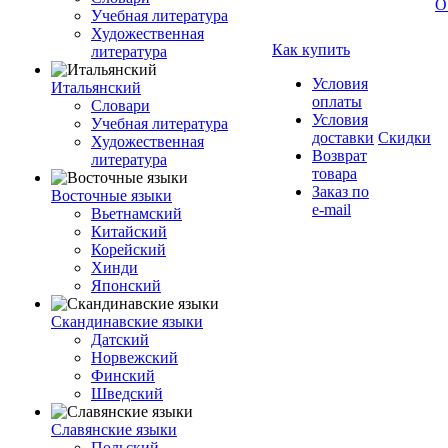
О
Учебная литература
Художественная
Как купить
литература
Условия
Итальянский
оплаты
Словари
Условия
Учебная литература
доставки
Скидки
Художественная
Возврат
литература
товара
Заказ по
Восточные языки
e-mail
Вьетнамский
Китайский
Корейский
Хинди
Японский
Скандинавские языки
Датский
Норвежский
Финский
Шведский
Славянские языки
Польский