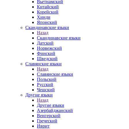
Вьетнамский
Китайский
Корейский
Хинди
Японский
Скандинавские языки
Назад
Скандинавские языки
Датский
Норвежский
Финский
Шведский
Славянские языки
Назад
Славянские языки
Польский
Русский
Чешский
Другие языки
Назад
Другие языки
Азербайджанский
Венгерский
Греческий
Иврит