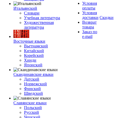
Условия
оплаты
Итальянский
Условия
Словари
доставки
Скидки
Учебная литература
Возврат
Художественная
товара
литература
Заказ по
e-mail
Восточные языки
Вьетнамский
Китайский
Корейский
Хинди
Японский
Скандинавские языки
Датский
Норвежский
Финский
Шведский
Славянские языки
Польский
Русский
Чешский