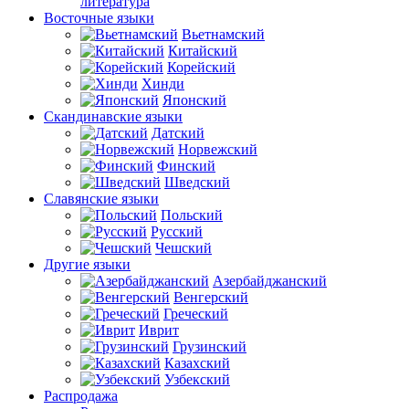
литература
Восточные языки
Вьетнамский
Китайский
Корейский
Хинди
Японский
Скандинавские языки
Датский
Норвежский
Финский
Шведский
Славянские языки
Польский
Русский
Чешский
Другие языки
Азербайджанский
Венгерский
Греческий
Иврит
Грузинский
Казахский
Узбекский
Распродажа