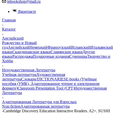
inbookshop@mail.ru
Вконтакте
Главная
-
Каталог
-
Английский
Рождество и Новый
год
Английский
Немецкий
Французский
Испанский
Итальянский
языки
Скандинавские языки
Славянские языки
Другие
языки
Распродажа
Подарочные издания
Сувениры
Творчество и
Хобби
-
Нехудожественная Литература
Учебная литература
Художественная
литература
Словари/DICTIONARIES
E-books (Учебные
пособия (УМК), Адаптированное чтение в электронном
формате)
Classroom Presentation Tool (CPT)
Нехудожественная
Литература
-
Адаптированная Литература для Взрослых
Non-fiction
Адаптированная литература
-
Cambridge Discovery Education Interactive Readers. A2+. SUSHI