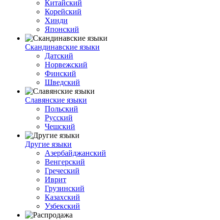
Китайский
Корейский
Хинди
Японский
Скандинавские языки
Датский
Норвежский
Финский
Шведский
Славянские языки
Польский
Русский
Чешский
Другие языки
Азербайджанский
Венгерский
Греческий
Иврит
Грузинский
Казахский
Узбекский