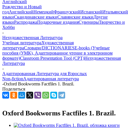
Английский
Рождество и Новый
год
Английский
Немецкий
Французский
Испанский
Итальянский
языки
Скандинавские языки
Славянские языки
Другие
языки
Распродажа
Подарочные издания
Сувениры
Творчество и
Хобби
-
Нехудожественная Литература
Учебная литература
Художественная
литература
Словари/DICTIONARIES
E-books (Учебные
пособия (УМК), Адаптированное чтение в электронном
формате)
Classroom Presentation Tool (CPT)
Нехудожественная
Литература
-
Адаптированная Литература для Взрослых
Non-fiction
Адаптированная литература
-
Oxford Bookworms Factfiles 1. Brazil.
Поделиться
Oxford Bookworms Factfiles 1. Brazil.