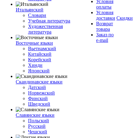
Условия
оплаты
Итальянский
Условия
Словари
доставки
Скидки
Учебная литература
Возврат
Художественная
товара
литература
Заказ по
e-mail
Восточные языки
Вьетнамский
Китайский
Корейский
Хинди
Японский
Скандинавские языки
Датский
Норвежский
Финский
Шведский
Славянские языки
Польский
Русский
Чешский