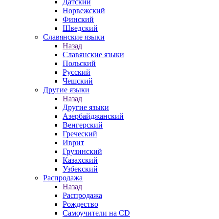
Датский
Норвежский
Финский
Шведский
Славянские языки
Назад
Славянские языки
Польский
Русский
Чешский
Другие языки
Назад
Другие языки
Азербайджанский
Венгерский
Греческий
Иврит
Грузинский
Казахский
Узбекский
Распродажа
Назад
Распродажа
Рождество
Самоучители на CD