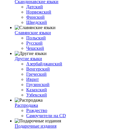
Скандинавские языки
Датский
Норвежский
Финский
Шведский
Славянские языки
Польский
Русский
Чешский
Другие языки
Азербайджанский
Венгерский
Греческий
Иврит
Грузинский
Казахский
Узбекский
Распродажа
Рождество
Самоучители на CD
Подарочные издания