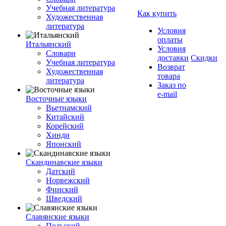
Учебная литература
Как купить
Художественная
литература
Условия
оплаты
Итальянский
Условия
Словари
доставки
Скидки
Учебная литература
Возврат
Художественная
товара
литература
Заказ по
e-mail
Восточные языки
Вьетнамский
Китайский
Корейский
Хинди
Японский
Скандинавские языки
Датский
Норвежский
Финский
Шведский
Славянские языки
Польский