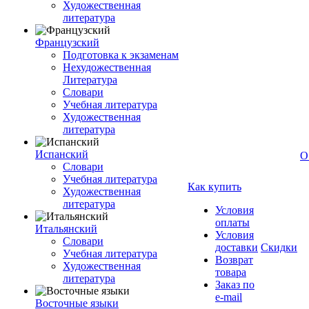
Художественная
литература
Французский
Подготовка к экзаменам
Нехудожественная
Литература
Словари
Учебная литература
Художественная
литература
Испанский
О
Словари
Учебная литература
Как купить
Художественная
литература
Условия
оплаты
Итальянский
Условия
Словари
доставки
Скидки
Учебная литература
Возврат
Художественная
товара
литература
Заказ по
e-mail
Восточные языки