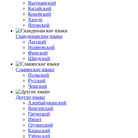
Вьетнамский
Китайский
Корейский
Хинди
Японский
Скандинавские языки
Датский
Норвежский
Финский
Шведский
Славянские языки
Польский
Русский
Чешский
Другие языки
Азербайджанский
Венгерский
Греческий
Иврит
Грузинский
Казахский
Узбекский