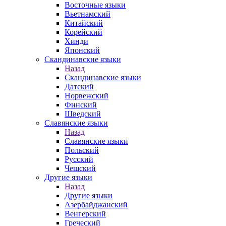
Восточные языки
Вьетнамский
Китайский
Корейский
Хинди
Японский
Скандинавские языки
Назад
Скандинавские языки
Датский
Норвежский
Финский
Шведский
Славянские языки
Назад
Славянские языки
Польский
Русский
Чешский
Другие языки
Назад
Другие языки
Азербайджанский
Венгерский
Греческий