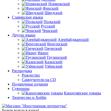
Норвежский
Финский
Шведский
Славянские языки
Польский
Русский
Чешский
Другие языки
Азербайджанский
Венгерский
Греческий
Иврит
Грузинский
Казахский
Узбекский
Распродажа
Рождество
Самоучители на CD
Подарочные издания
Сувениры
Канцелярские товары
Творчество и Хобби
Будьте всегда в курсе!