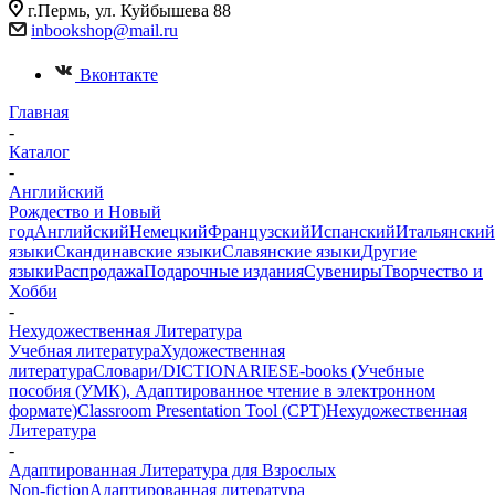
г.Пермь, ул. Куйбышева 88
inbookshop@mail.ru
Вконтакте
Главная
-
Каталог
-
Английский
Рождество и Новый
год
Английский
Немецкий
Французский
Испанский
Итальянский
языки
Скандинавские языки
Славянские языки
Другие
языки
Распродажа
Подарочные издания
Сувениры
Творчество и
Хобби
-
Нехудожественная Литература
Учебная литература
Художественная
литература
Словари/DICTIONARIES
E-books (Учебные
пособия (УМК), Адаптированное чтение в электронном
формате)
Classroom Presentation Tool (CPT)
Нехудожественная
Литература
-
Адаптированная Литература для Взрослых
Non-fiction
Адаптированная литература