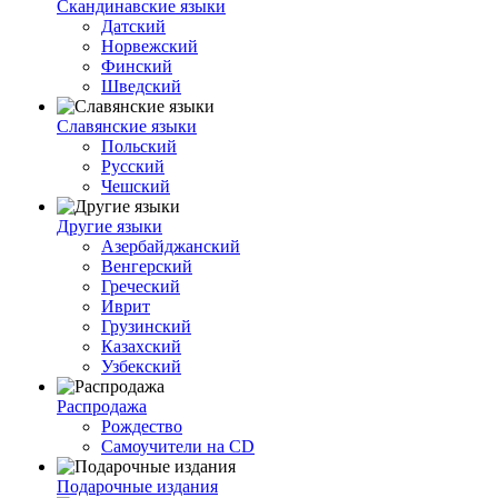
Скандинавские языки
Датский
Норвежский
Финский
Шведский
Славянские языки
Польский
Русский
Чешский
Другие языки
Азербайджанский
Венгерский
Греческий
Иврит
Грузинский
Казахский
Узбекский
Распродажа
Рождество
Самоучители на CD
Подарочные издания