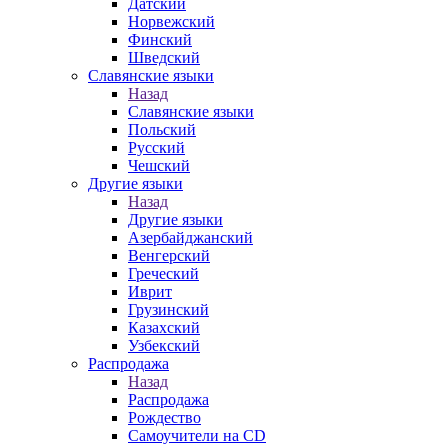
Датский
Норвежский
Финский
Шведский
Славянские языки
Назад
Славянские языки
Польский
Русский
Чешский
Другие языки
Назад
Другие языки
Азербайджанский
Венгерский
Греческий
Иврит
Грузинский
Казахский
Узбекский
Распродажа
Назад
Распродажа
Рождество
Самоучители на CD