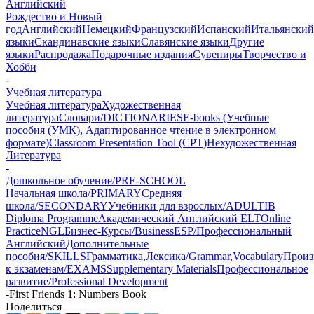
Английский
Рождество и Новый
год
Английский
Немецкий
Французский
Испанский
Итальянский
языки
Скандинавские языки
Славянские языки
Другие
языки
Распродажа
Подарочные издания
Сувениры
Творчество и
Хобби
-
Учебная литература
Учебная литература
Художественная
литература
Словари/DICTIONARIES
E-books (Учебные
пособия (УМК), Адаптированное чтение в электронном
формате)
Classroom Presentation Tool (CPT)
Нехудожественная
Литература
-
Дошкольное обучение/PRE-SCHOOL
Начальная школа/PRIMARY
Средняя
школа/SECONDARY
Учебники для взрослых/ADULT
IB
Diploma Programme
Академический Английский ELT
Online
Practice
NGL
Бизнес-Курсы/Business
ESP/Профессиональный
Английский
Дополнительные
пособия/SKILLS
Грамматика,Лексика/Grammar,Vocabulary
Произ
к экзаменам/EXAMS
Supplementary Materials
Профессиональное
развитие/Professional Development
-
First Friends 1: Numbers Book
Поделиться