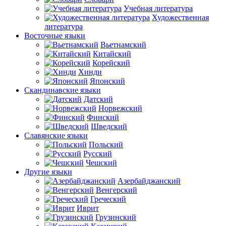
Учебная литература
Художественная
литература
Восточные языки
Вьетнамский
Китайский
Корейский
Хинди
Японский
Скандинавские языки
Датский
Норвежский
Финский
Шведский
Славянские языки
Польский
Русский
Чешский
Другие языки
Азербайджанский
Венгерский
Греческий
Иврит
Грузинский