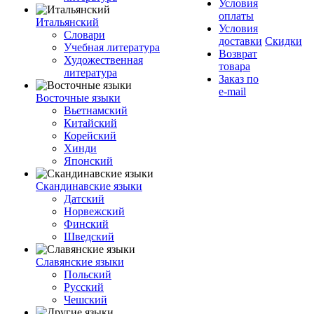
Условия
оплаты
Итальянский
Условия
Словари
доставки
Скидки
Учебная литература
Возврат
Художественная
товара
литература
Заказ по
e-mail
Восточные языки
Вьетнамский
Китайский
Корейский
Хинди
Японский
Скандинавские языки
Датский
Норвежский
Финский
Шведский
Славянские языки
Польский
Русский
Чешский