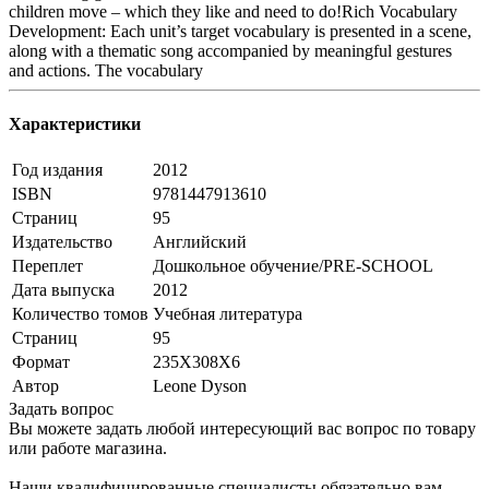
children move – which they like and need to do!Rich Vocabulary
Development: Each unit’s target vocabulary is presented in a scene,
along with a thematic song accompanied by meaningful gestures
and actions. The vocabulary
Характеристики
Год издания
2012
ISBN
9781447913610
Страниц
95
Издательство
Английский
Переплет
Дошкольное обучение/PRE-SCHOOL
Дата выпуска
2012
Количество томов
Учебная литература
Страниц
95
Формат
235Х308Х6
Автор
Leone Dyson
Задать вопрос
Вы можете задать любой интересующий вас вопрос по товару
или работе магазина.
Наши квалифицированные специалисты обязательно вам