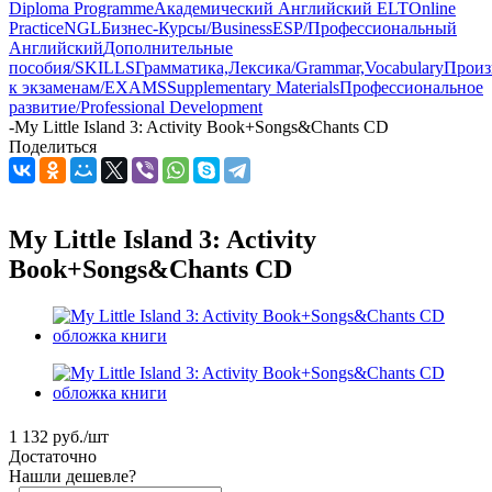
Diploma Programme
Академический Английский ELT
Online
Practice
NGL
Бизнес-Курсы/Business
ESP/Профессиональный
Английский
Дополнительные
пособия/SKILLS
Грамматика,Лексика/Grammar,Vocabulary
Произ
к экзаменам/EXAMS
Supplementary Materials
Профессиональное
развитие/Professional Development
-
My Little Island 3: Activity Book+Songs&Chants CD
Поделиться
My Little Island 3: Activity
Book+Songs&Chants CD
1 132
руб.
/шт
Достаточно
Нашли дешевле?