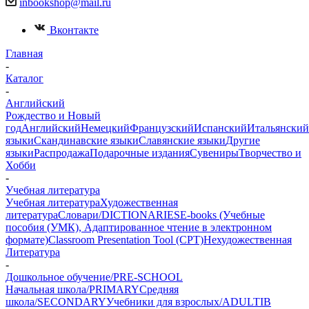
inbookshop@mail.ru
Вконтакте
Главная
-
Каталог
-
Английский
Рождество и Новый
год
Английский
Немецкий
Французский
Испанский
Итальянский
языки
Скандинавские языки
Славянские языки
Другие
языки
Распродажа
Подарочные издания
Сувениры
Творчество и
Хобби
-
Учебная литература
Учебная литература
Художественная
литература
Словари/DICTIONARIES
E-books (Учебные
пособия (УМК), Адаптированное чтение в электронном
формате)
Classroom Presentation Tool (CPT)
Нехудожественная
Литература
-
Дошкольное обучение/PRE-SCHOOL
Начальная школа/PRIMARY
Средняя
школа/SECONDARY
Учебники для взрослых/ADULT
IB