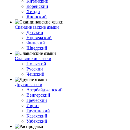
Китайский
Корейский
Хинди
Японский
Скандинавские языки
Датский
Норвежский
Финский
Шведский
Славянские языки
Польский
Русский
Чешский
Другие языки
Азербайджанский
Венгерский
Греческий
Иврит
Грузинский
Казахский
Узбекский