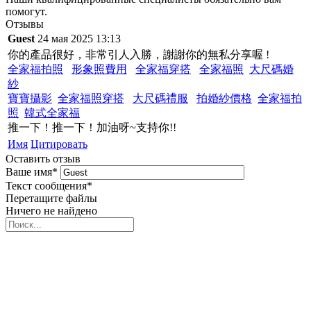
помогут.
Отзывы
Guest
24 мая 2025 13:13
你的產品很好，非常引人入勝，謝謝你的無私分享喔 !
全家福拍照
形象照費用
全家福穿搭
全家福照
大尺碼婚
紗
寶寶攝影
全家福照穿搭
大尺碼禮服
拍婚紗價格
全家福拍
照
韓式全家福
推一下！推一下！加油呀~支持你!!
Имя
Цитировать
Оставить отзыв
Ваше имя
*
Текст сообщения
*
Перетащите файлы
Ничего не найдено