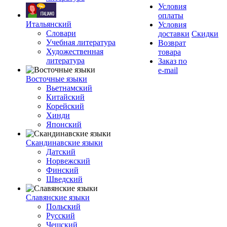
Условия
оплаты
Итальянский
Условия
Словари
доставки
Скидки
Учебная литература
Возврат
Художественная
товара
литература
Заказ по
e-mail
Восточные языки
Вьетнамский
Китайский
Корейский
Хинди
Японский
Скандинавские языки
Датский
Норвежский
Финский
Шведский
Славянские языки
Польский
Русский
Чешский