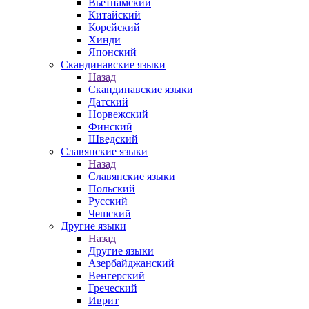
Вьетнамский
Китайский
Корейский
Хинди
Японский
Скандинавские языки
Назад
Скандинавские языки
Датский
Норвежский
Финский
Шведский
Славянские языки
Назад
Славянские языки
Польский
Русский
Чешский
Другие языки
Назад
Другие языки
Азербайджанский
Венгерский
Греческий
Иврит