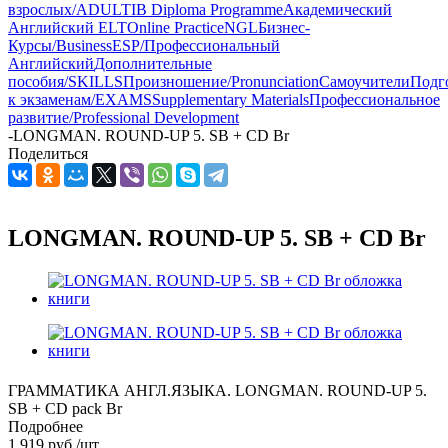
взрослых/ADULT
IB Diploma Programme
Академический
Английский ELT
Online Practice
NGL
Бизнес-
Курсы/Business
ESP/Профессиональный
Английский
Дополнительные
пособия/SKILLS
Произношение/Pronunciation
Самоучители
Подг
к экзаменам/EXAMS
Supplementary Materials
Профессиональное
развитие/Professional Development
-
LONGMAN. ROUND-UP 5. SB + CD Br
Поделиться
LONGMAN. ROUND-UP 5. SB + CD Br
ГРАММАТИКА АНГЛ.ЯЗЫКА. LONGMAN. ROUND-UP 5.
SB + CD pack Br
Подробнее
1 919
руб.
/шт