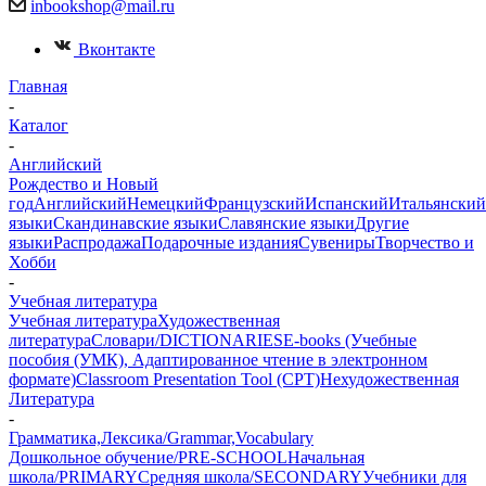
inbookshop@mail.ru
Вконтакте
Главная
-
Каталог
-
Английский
Рождество и Новый
год
Английский
Немецкий
Французский
Испанский
Итальянский
языки
Скандинавские языки
Славянские языки
Другие
языки
Распродажа
Подарочные издания
Сувениры
Творчество и
Хобби
-
Учебная литература
Учебная литература
Художественная
литература
Словари/DICTIONARIES
E-books (Учебные
пособия (УМК), Адаптированное чтение в электронном
формате)
Classroom Presentation Tool (CPT)
Нехудожественная
Литература
-
Грамматика,Лексика/Grammar,Vocabulary
Дошкольное обучение/PRE-SCHOOL
Начальная
школа/PRIMARY
Средняя школа/SECONDARY
Учебники для