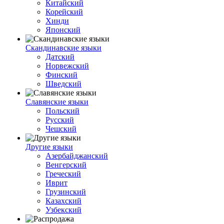
Китайский
Корейский
Хинди
Японский
Скандинавские языки
Датский
Норвежский
Финский
Шведский
Славянские языки
Польский
Русский
Чешский
Другие языки
Азербайджанский
Венгерский
Греческий
Иврит
Грузинский
Казахский
Узбекский