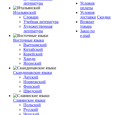
литература
Условия
оплаты
Итальянский
Условия
Словари
доставки
Скидки
Учебная литература
Возврат
Художественная
товара
литература
Заказ по
e-mail
Восточные языки
Вьетнамский
Китайский
Корейский
Хинди
Японский
Скандинавские языки
Датский
Норвежский
Финский
Шведский
Славянские языки
Польский
Русский
Чешский