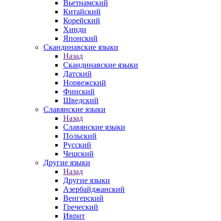
Вьетнамский
Китайский
Корейский
Хинди
Японский
Скандинавские языки
Назад
Скандинавские языки
Датский
Норвежский
Финский
Шведский
Славянские языки
Назад
Славянские языки
Польский
Русский
Чешский
Другие языки
Назад
Другие языки
Азербайджанский
Венгерский
Греческий
Иврит