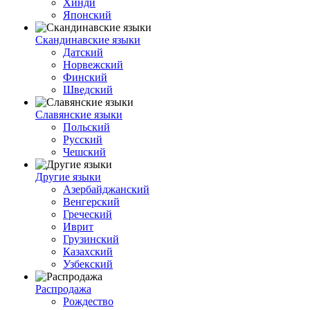
Хинди
Японский
Скандинавские языки
Датский
Норвежский
Финский
Шведский
Славянские языки
Польский
Русский
Чешский
Другие языки
Азербайджанский
Венгерский
Греческий
Иврит
Грузинский
Казахский
Узбекский
Распродажа
Рождество