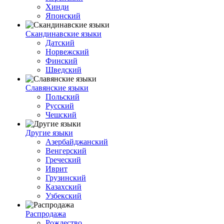
Хинди
Японский
Скандинавские языки
Датский
Норвежский
Финский
Шведский
Славянские языки
Польский
Русский
Чешский
Другие языки
Азербайджанский
Венгерский
Греческий
Иврит
Грузинский
Казахский
Узбекский
Распродажа
Рождество