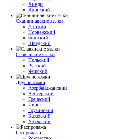
Хинди
Японский
Скандинавские языки
Датский
Норвежский
Финский
Шведский
Славянские языки
Польский
Русский
Чешский
Другие языки
Азербайджанский
Венгерский
Греческий
Иврит
Грузинский
Казахский
Узбекский
Распродажа
Рождество