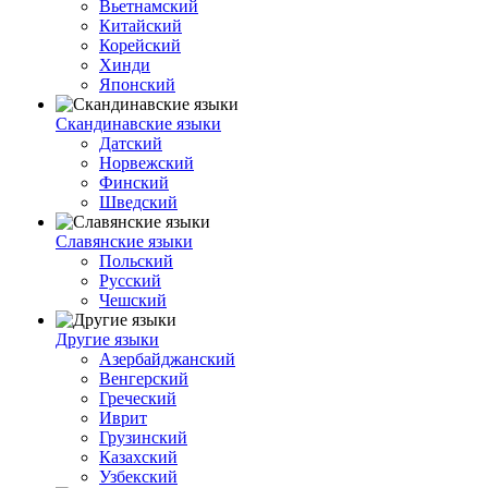
Вьетнамский
Китайский
Корейский
Хинди
Японский
Скандинавские языки
Датский
Норвежский
Финский
Шведский
Славянские языки
Польский
Русский
Чешский
Другие языки
Азербайджанский
Венгерский
Греческий
Иврит
Грузинский
Казахский
Узбекский