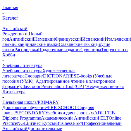
Главная
-
Каталог
-
Английский
Рождество и Новый
год
Английский
Немецкий
Французский
Испанский
Итальянский
языки
Скандинавские языки
Славянские языки
Другие
языки
Распродажа
Подарочные издания
Сувениры
Творчество и
Хобби
-
Учебная литература
Учебная литература
Художественная
литература
Словари/DICTIONARIES
E-books (Учебные
пособия (УМК), Адаптированное чтение в электронном
формате)
Classroom Presentation Tool (CPT)
Нехудожественная
Литература
-
Начальная школа/PRIMARY
Дошкольное обучение/PRE-SCHOOL
Средняя
школа/SECONDARY
Учебники для взрослых/ADULT
IB
Diploma Programme
Академический Английский ELT
Online
Practice
NGL
Бизнес-Курсы/Business
ESP/Профессиональный
Английский
Дополнительные