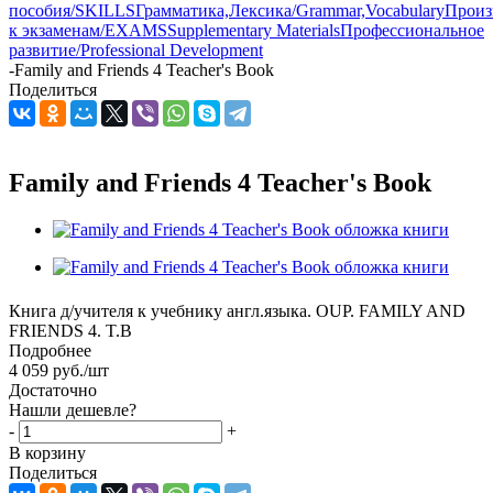
пособия/SKILLS
Грамматика,Лексика/Grammar,Vocabulary
Произ
к экзаменам/EXAMS
Supplementary Materials
Профессиональное
развитие/Professional Development
-
Family and Friends 4 Teacher's Book
Поделиться
Family and Friends 4 Teacher's Book
Книга д/учителя к учебнику англ.языка. OUP. FAMILY AND
FRIENDS 4. T.B
Подробнее
4 059
руб.
/шт
Достаточно
Нашли дешевле?
-
+
В корзину
Поделиться