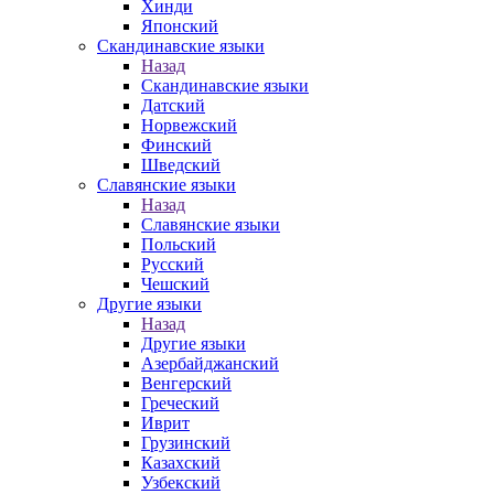
Хинди
Японский
Скандинавские языки
Назад
Скандинавские языки
Датский
Норвежский
Финский
Шведский
Славянские языки
Назад
Славянские языки
Польский
Русский
Чешский
Другие языки
Назад
Другие языки
Азербайджанский
Венгерский
Греческий
Иврит
Грузинский
Казахский
Узбекский