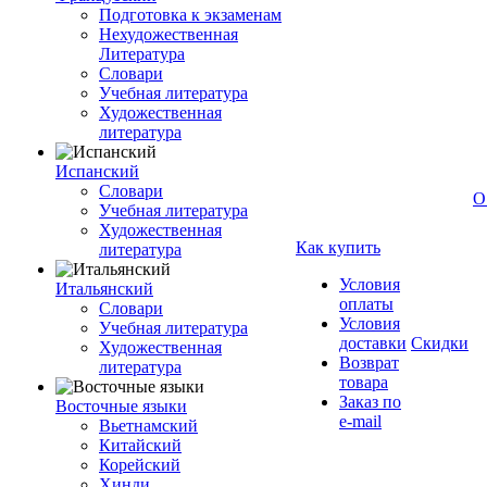
Подготовка к экзаменам
Нехудожественная
Литература
Словари
Учебная литература
Художественная
литература
Испанский
Словари
О
Учебная литература
Художественная
Как купить
литература
Условия
Итальянский
оплаты
Словари
Условия
Учебная литература
доставки
Скидки
Художественная
Возврат
литература
товара
Заказ по
Восточные языки
e-mail
Вьетнамский
Китайский
Корейский
Хинди