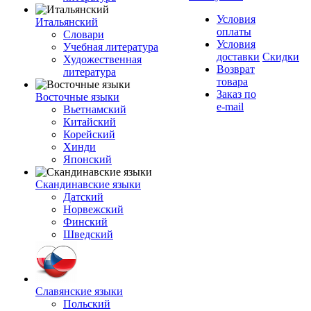
Условия
Итальянский
оплаты
Словари
Условия
Учебная литература
доставки
Скидки
Художественная
Возврат
литература
товара
Заказ по
Восточные языки
e-mail
Вьетнамский
Китайский
Корейский
Хинди
Японский
Скандинавские языки
Датский
Норвежский
Финский
Шведский
Славянские языки
Польский