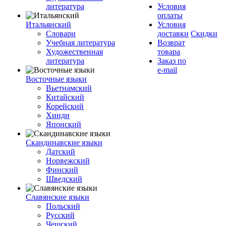
литература
Условия
оплаты
Итальянский
Условия
Словари
доставки
Скидки
Учебная литература
Возврат
Художественная
товара
литература
Заказ по
e-mail
Восточные языки
Вьетнамский
Китайский
Корейский
Хинди
Японский
Скандинавские языки
Датский
Норвежский
Финский
Шведский
Славянские языки
Польский
Русский
Чешский