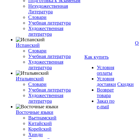
Подготовка к экзаменам
Нехудожественная
Литература
Словари
Учебная литература
Художественная
литература
О
Испанский
Словари
Учебная литература
Как купить
Художественная
литература
Условия
оплаты
Итальянский
Условия
Словари
доставки
Скидки
Учебная литература
Возврат
Художественная
товара
литература
Заказ по
e-mail
Восточные языки
Вьетнамский
Китайский
Корейский
Хинди