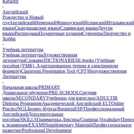
Каталог
-
Английский
Рождество и Новый
год
Английский
Немецкий
Французский
Испанский
Итальянский
языки
Скандинавские языки
Славянские языки
Другие
языки
Распродажа
Подарочные издания
Сувениры
Творчество и
Хобби
-
Учебная литература
Учебная литература
Художественная
литература
Словари/DICTIONARIES
E-books (Учебные
пособия (УМК), Адаптированное чтение в электронном
формате)
Classroom Presentation Tool (CPT)
Нехудожественная
Литература
-
Начальная школа/PRIMARY
Дошкольное обучение/PRE-SCHOOL
Средняя
школа/SECONDARY
Учебники для взрослых/ADULT
IB
Diploma Programme
Академический Английский ELT
Online
Practice
NGL
Бизнес-Курсы/Business
ESP/Профессиональный
Английский
Дополнительные
пособия/SKILLS
Грамматика,Лексика/Grammar,Vocabulary
Произ
к экзаменам/EXAMS
Supplementary Materials
Профессиональное
развитие/Professional Development