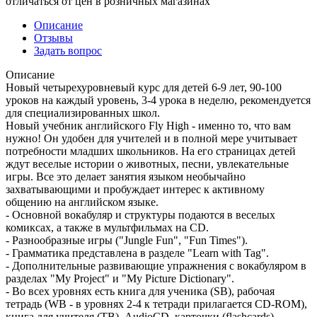
отличаться от цен в розничных магазинах
Описание
Отзывы
Задать вопрос
Описание
Новый четырехуровневый курс для детей 6-9 лет, 90-100
уроков на каждый уровень, 3-4 урока в неделю, рекомендуется
для специализированных школ.
Новый учебник английского Fly High - именно то, что вам
нужно! Он удобен для учителей и в полной мере учитывает
потребности младших школьников. На его страницах детей
ждут веселые истории о животных, песни, увлекательные
игры. Все это делает занятия языком необычайно
захватывающими и пробуждает интерес к активному
общению на английском языке.
- Основной вокабуляр и структуры подаются в веселых
комиксах, а также в мультфильмах на CD.
- Разнообразные игры ("Jungle Fun", "Fun Times").
- Грамматика представлена в разделе "Learn with Tag".
- Дополнительные развивающие упражнения с вокабуляром в
разделах "My Project" и "My Picture Dictionary".
- Во всех уровнях есть книга для ученика (SB), рабочая
тетрадь (WB - в уровнях 2-4 к тетради прилагается CD-ROM),
книга для учителя (TB), AudioCD, карточки (flashcards).