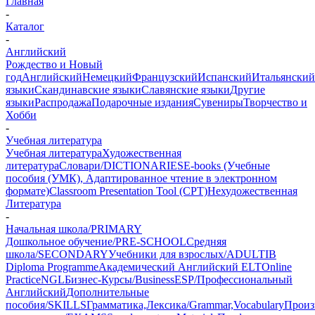
Главная
-
Каталог
-
Английский
Рождество и Новый
год
Английский
Немецкий
Французский
Испанский
Итальянский
языки
Скандинавские языки
Славянские языки
Другие
языки
Распродажа
Подарочные издания
Сувениры
Творчество и
Хобби
-
Учебная литература
Учебная литература
Художественная
литература
Словари/DICTIONARIES
E-books (Учебные
пособия (УМК), Адаптированное чтение в электронном
формате)
Classroom Presentation Tool (CPT)
Нехудожественная
Литература
-
Начальная школа/PRIMARY
Дошкольное обучение/PRE-SCHOOL
Средняя
школа/SECONDARY
Учебники для взрослых/ADULT
IB
Diploma Programme
Академический Английский ELT
Online
Practice
NGL
Бизнес-Курсы/Business
ESP/Профессиональный
Английский
Дополнительные
пособия/SKILLS
Грамматика,Лексика/Grammar,Vocabulary
Произ