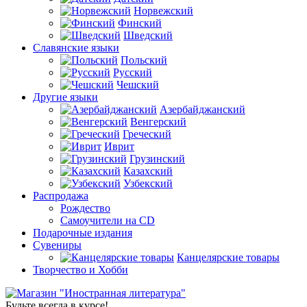
Норвежский
Финский
Шведский
Славянские языки
Польский
Русский
Чешский
Другие языки
Азербайджанский
Венгерский
Греческий
Иврит
Грузинский
Казахский
Узбекский
Распродажа
Рождество
Самоучители на CD
Подарочные издания
Сувениры
Канцелярские товары
Творчество и Хобби
Будьте всегда в курсе!