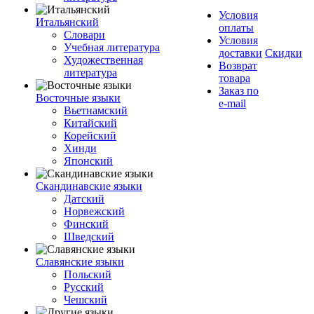
Условия
Итальянский
оплаты
Словари
Условия
Учебная литература
доставки
Скидки
Художественная
Возврат
литература
товара
Заказ по
Восточные языки
e-mail
Вьетнамский
Китайский
Корейский
Хинди
Японский
Скандинавские языки
Датский
Норвежский
Финский
Шведский
Славянские языки
Польский
Русский
Чешский