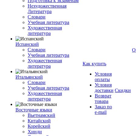
Подготовка к экзаменам
Нехудожественная
Литература
Словари
Учебная литература
Художественная
литература
Испанский
Словари
О
Учебная литература
Художественная
Как купить
литература
Условия
Итальянский
оплаты
Словари
Условия
Учебная литература
доставки
Скидки
Художественная
Возврат
литература
товара
Заказ по
Восточные языки
e-mail
Вьетнамский
Китайский
Корейский
Хинди