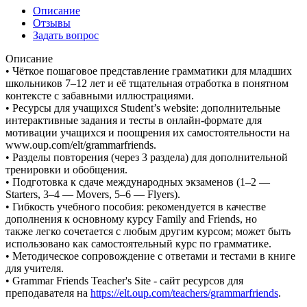
Описание
Отзывы
Задать вопрос
Описание
• Чёткое пошаговое представление грамматики для младших
школьников 7–12 лет и её тщательная отработка в понятном
контексте с забавными иллюстрациями.
• Ресурсы для учащихся Student’s website: дополнительные
интерактивные задания и тесты в онлайн-формате для
мотивации учащихся и поощрения их самостоятельности на
www.oup.com/elt/grammarfriends.
• Разделы повторения (через 3 раздела) для дополнительной
тренировки и обобщения.
• Подготовка к сдаче международных экзаменов (1–2 —
Starters, 3–4 — Movers, 5–6 — Flyers).
• Гибкость учебного пособия: рекомендуется в качестве
дополнения к основному курсу Family and Friends, но
также легко сочетается с любым другим курсом; может быть
использовано как самостоятельный курс по грамматике.
• Методическое сопровождение с ответами и тестами в книге
для учителя.
• Grammar Friends Teacher's Site - сайт ресурсов для
преподавателя на
https://elt.oup.com/teachers/grammarfriends
.