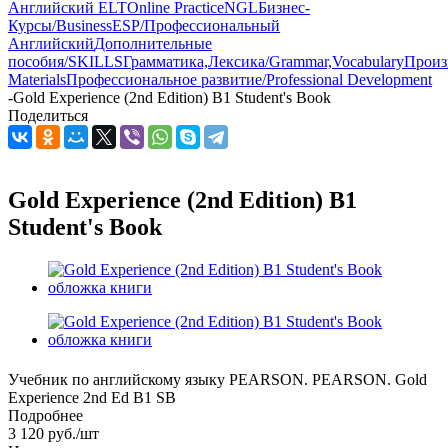
Английский ELT
Online Practice
NGL
Бизнес-
Курсы/Business
ESP/Профессиональный
Английский
Дополнительные
пособия/SKILLS
Грамматика,Лексика/Grammar,Vocabulary
Произ
Materials
Профессиональное развитие/Professional Development
-
Gold Experience (2nd Edition) B1 Student's Book
Поделиться
Gold Experience (2nd Edition) B1
Student's Book
Учебник по английскому языку PEARSON. PEARSON. Gold
Experience 2nd Ed B1 SB
Подробнее
3 120
руб.
/шт