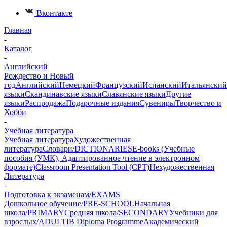
Вконтакте
Главная
-
Каталог
-
Английский
Рождество и Новый
год
Английский
Немецкий
Французский
Испанский
Итальянский
языки
Скандинавские языки
Славянские языки
Другие
языки
Распродажа
Подарочные издания
Сувениры
Творчество и
Хобби
-
Учебная литература
Учебная литература
Художественная
литература
Словари/DICTIONARIES
E-books (Учебные
пособия (УМК), Адаптированное чтение в электронном
формате)
Classroom Presentation Tool (CPT)
Нехудожественная
Литература
-
Подготовка к экзаменам/EXAMS
Дошкольное обучение/PRE-SCHOOL
Начальная
школа/PRIMARY
Средняя школа/SECONDARY
Учебники для
взрослых/ADULT
IB Diploma Programme
Академический