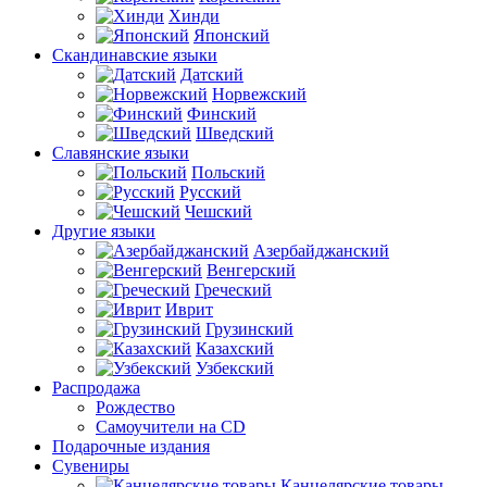
Хинди
Японский
Скандинавские языки
Датский
Норвежский
Финский
Шведский
Славянские языки
Польский
Русский
Чешский
Другие языки
Азербайджанский
Венгерский
Греческий
Иврит
Грузинский
Казахский
Узбекский
Распродажа
Рождество
Самоучители на CD
Подарочные издания
Сувениры
Канцелярские товары