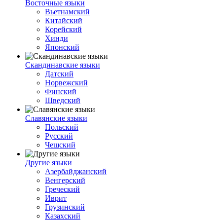
Восточные языки
Вьетнамский
Китайский
Корейский
Хинди
Японский
Скандинавские языки
Датский
Норвежский
Финский
Шведский
Славянские языки
Польский
Русский
Чешский
Другие языки
Азербайджанский
Венгерский
Греческий
Иврит
Грузинский
Казахский