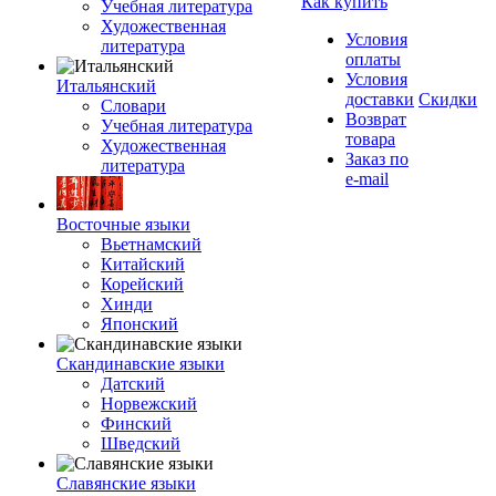
Как купить
Учебная литература
Художественная
Условия
литература
оплаты
Условия
Итальянский
доставки
Скидки
Словари
Возврат
Учебная литература
товара
Художественная
Заказ по
литература
e-mail
Восточные языки
Вьетнамский
Китайский
Корейский
Хинди
Японский
Скандинавские языки
Датский
Норвежский
Финский
Шведский
Славянские языки