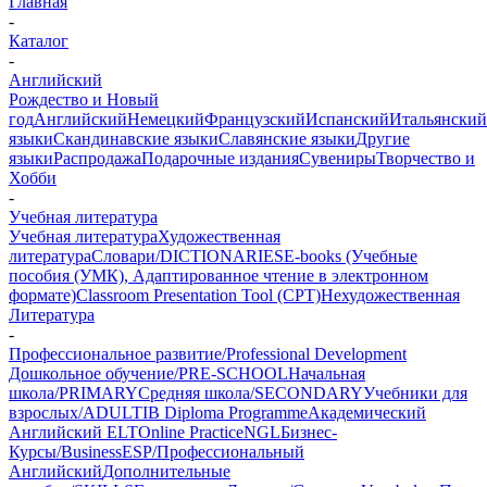
Главная
-
Каталог
-
Английский
Рождество и Новый
год
Английский
Немецкий
Французский
Испанский
Итальянский
языки
Скандинавские языки
Славянские языки
Другие
языки
Распродажа
Подарочные издания
Сувениры
Творчество и
Хобби
-
Учебная литература
Учебная литература
Художественная
литература
Словари/DICTIONARIES
E-books (Учебные
пособия (УМК), Адаптированное чтение в электронном
формате)
Classroom Presentation Tool (CPT)
Нехудожественная
Литература
-
Профессиональное развитие/Professional Development
Дошкольное обучение/PRE-SCHOOL
Начальная
школа/PRIMARY
Средняя школа/SECONDARY
Учебники для
взрослых/ADULT
IB Diploma Programme
Академический
Английский ELT
Online Practice
NGL
Бизнес-
Курсы/Business
ESP/Профессиональный
Английский
Дополнительные