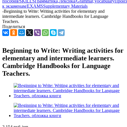
пособия/SKILLS
Грамматика,Лексика/Grammar,Vocabulary
Произ
к экзаменам/EXAMS
Supplementary Materials
-
Beginning to Write: Writing activities for elementary and
intermediate learners. Cambridge Handbooks for Language
Teachers.
Поделиться
Beginning to Write: Writing activities for
elementary and intermediate learners.
Cambridge Handbooks for Language
Teachers.
2 154
руб.
/шт