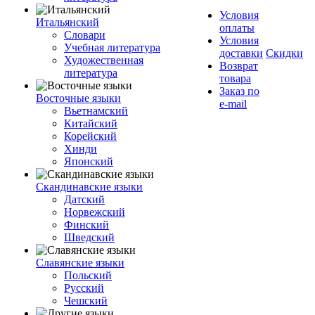
Условия
Итальянский
оплаты
Словари
Условия
Учебная литература
доставки
Скидки
Художественная
Возврат
литература
товара
Заказ по
Восточные языки
e-mail
Вьетнамский
Китайский
Корейский
Хинди
Японский
Скандинавские языки
Датский
Норвежский
Финский
Шведский
Славянские языки
Польский
Русский
Чешский