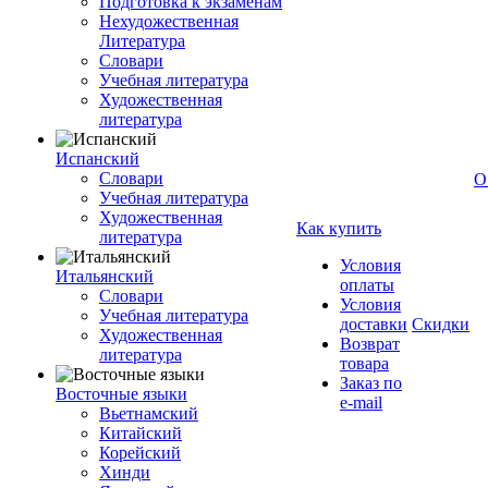
Подготовка к экзаменам
Нехудожественная
Литература
Словари
Учебная литература
Художественная
литература
Испанский
Словари
О
Учебная литература
Художественная
Как купить
литература
Условия
Итальянский
оплаты
Словари
Условия
Учебная литература
доставки
Скидки
Художественная
Возврат
литература
товара
Заказ по
Восточные языки
e-mail
Вьетнамский
Китайский
Корейский
Хинди