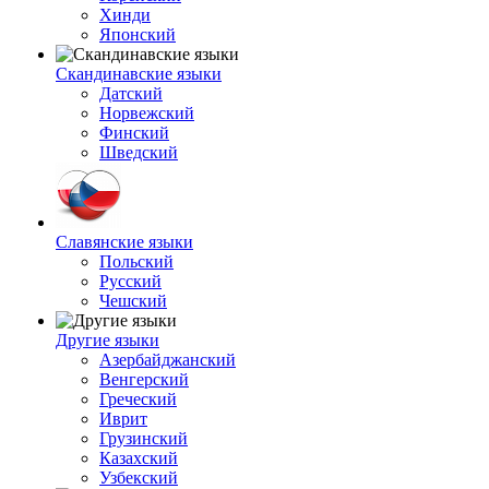
Хинди
Японский
Скандинавские языки
Датский
Норвежский
Финский
Шведский
Славянские языки
Польский
Русский
Чешский
Другие языки
Азербайджанский
Венгерский
Греческий
Иврит
Грузинский
Казахский
Узбекский