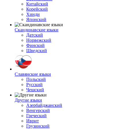
Китайский
Корейский
Хинди
Японский
Скандинавские языки
Датский
Норвежский
Финский
Шведский
Славянские языки
Польский
Русский
Чешский
Другие языки
Азербайджанский
Венгерский
Греческий
Иврит
Грузинский