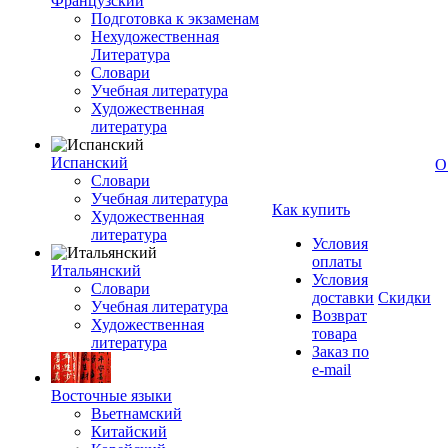
Французский
Подготовка к экзаменам
Нехудожественная
Литература
Словари
Учебная литература
Художественная
литература
Испанский
О
Словари
Учебная литература
Как купить
Художественная
литература
Условия
оплаты
Итальянский
Условия
Словари
доставки
Скидки
Учебная литература
Возврат
Художественная
товара
литература
Заказ по
e-mail
Восточные языки
Вьетнамский
Китайский