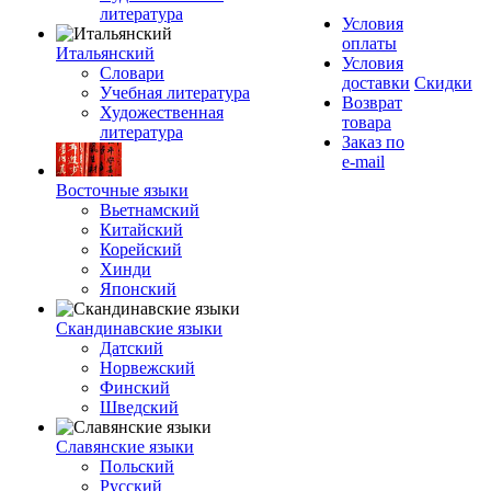
литература
Условия
оплаты
Итальянский
Условия
Словари
доставки
Скидки
Учебная литература
Возврат
Художественная
товара
литература
Заказ по
e-mail
Восточные языки
Вьетнамский
Китайский
Корейский
Хинди
Японский
Скандинавские языки
Датский
Норвежский
Финский
Шведский
Славянские языки
Польский
Русский