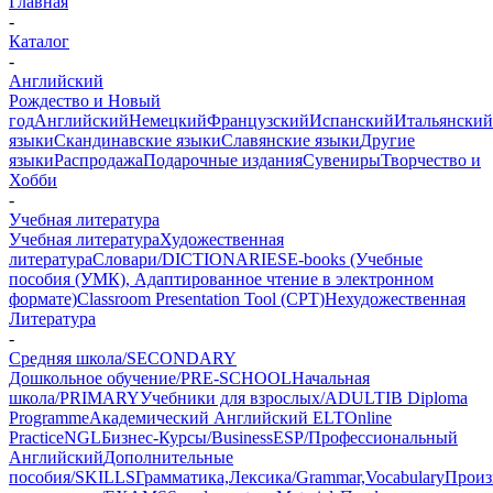
Главная
-
Каталог
-
Английский
Рождество и Новый
год
Английский
Немецкий
Французский
Испанский
Итальянский
языки
Скандинавские языки
Славянские языки
Другие
языки
Распродажа
Подарочные издания
Сувениры
Творчество и
Хобби
-
Учебная литература
Учебная литература
Художественная
литература
Словари/DICTIONARIES
E-books (Учебные
пособия (УМК), Адаптированное чтение в электронном
формате)
Classroom Presentation Tool (CPT)
Нехудожественная
Литература
-
Средняя школа/SECONDARY
Дошкольное обучение/PRE-SCHOOL
Начальная
школа/PRIMARY
Учебники для взрослых/ADULT
IB Diploma
Programme
Академический Английский ELT
Online
Practice
NGL
Бизнес-Курсы/Business
ESP/Профессиональный
Английский
Дополнительные
пособия/SKILLS
Грамматика,Лексика/Grammar,Vocabulary
Произ