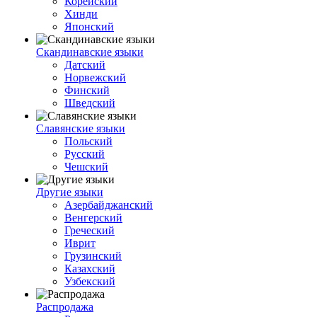
Корейский
Хинди
Японский
Скандинавские языки
Датский
Норвежский
Финский
Шведский
Славянские языки
Польский
Русский
Чешский
Другие языки
Азербайджанский
Венгерский
Греческий
Иврит
Грузинский
Казахский
Узбекский
Распродажа