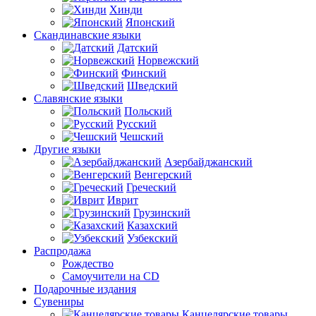
Хинди
Японский
Скандинавские языки
Датский
Норвежский
Финский
Шведский
Славянские языки
Польский
Русский
Чешский
Другие языки
Азербайджанский
Венгерский
Греческий
Иврит
Грузинский
Казахский
Узбекский
Распродажа
Рождество
Самоучители на CD
Подарочные издания
Сувениры
Канцелярские товары