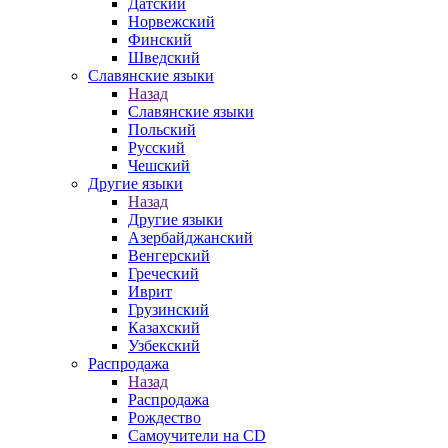
Датский
Норвежский
Финский
Шведский
Славянские языки
Назад
Славянские языки
Польский
Русский
Чешский
Другие языки
Назад
Другие языки
Азербайджанский
Венгерский
Греческий
Иврит
Грузинский
Казахский
Узбекский
Распродажа
Назад
Распродажа
Рождество
Самоучители на CD