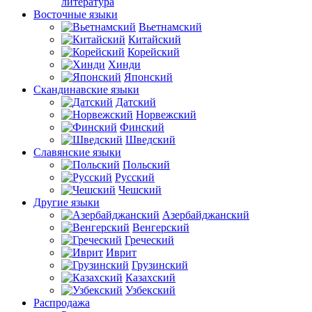
литература
Восточные языки
Вьетнамский
Китайский
Корейский
Хинди
Японский
Скандинавские языки
Датский
Норвежский
Финский
Шведский
Славянские языки
Польский
Русский
Чешский
Другие языки
Азербайджанский
Венгерский
Греческий
Иврит
Грузинский
Казахский
Узбекский
Распродажа