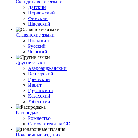
Скандинавские языки
Датский
Норвежский
Финский
Шведский
Славянские языки
Польский
Русский
Чешский
Другие языки
Азербайджанский
Венгерский
Греческий
Иврит
Грузинский
Казахский
Узбекский
Распродажа
Рождество
Самоучители на CD
Подарочные издания