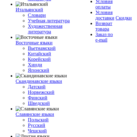
Условия
оплаты
Итальянский
Условия
Словари
доставки
Скидки
Учебная литература
Возврат
Художественная
товара
литература
Заказ по
e-mail
Восточные языки
Вьетнамский
Китайский
Корейский
Хинди
Японский
Скандинавские языки
Датский
Норвежский
Финский
Шведский
Славянские языки
Польский
Русский
Чешский