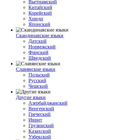
Вьетнамский
Китайский
Корейский
Хинди
Японский
Скандинавские языки
Датский
Норвежский
Финский
Шведский
Славянские языки
Польский
Русский
Чешский
Другие языки
Азербайджанский
Венгерский
Греческий
Иврит
Грузинский
Казахский
Узбекский