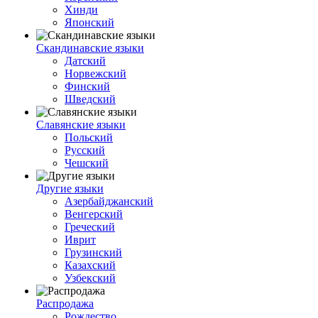
Хинди
Японский
Скандинавские языки
Датский
Норвежский
Финский
Шведский
Славянские языки
Польский
Русский
Чешский
Другие языки
Азербайджанский
Венгерский
Греческий
Иврит
Грузинский
Казахский
Узбекский
Распродажа
Рождество