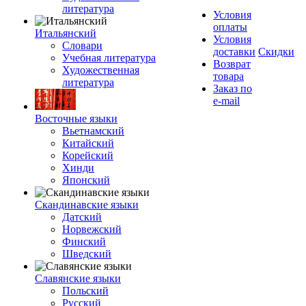
литература
Условия
оплаты
Итальянский
Условия
Словари
доставки
Скидки
Учебная литература
Возврат
Художественная
товара
литература
Заказ по
e-mail
Восточные языки
Вьетнамский
Китайский
Корейский
Хинди
Японский
Скандинавские языки
Датский
Норвежский
Финский
Шведский
Славянские языки
Польский
Русский