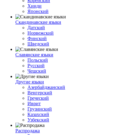
Корейский
Хинди
Японский
Скандинавские языки
Датский
Норвежский
Финский
Шведский
Славянские языки
Польский
Русский
Чешский
Другие языки
Азербайджанский
Венгерский
Греческий
Иврит
Грузинский
Казахский
Узбекский
Распродажа