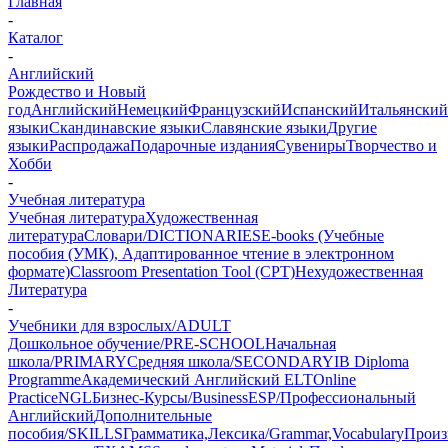
Главная
-
Каталог
-
Английский
Рождество и Новый
год
Английский
Немецкий
Французский
Испанский
Итальянский
языки
Скандинавские языки
Славянские языки
Другие
языки
Распродажа
Подарочные издания
Сувениры
Творчество и
Хобби
-
Учебная литература
Учебная литература
Художественная
литература
Словари/DICTIONARIES
E-books (Учебные
пособия (УМК), Адаптированное чтение в электронном
формате)
Classroom Presentation Tool (CPT)
Нехудожественная
Литература
-
Учебники для взрослых/ADULT
Дошкольное обучение/PRE-SCHOOL
Начальная
школа/PRIMARY
Средняя школа/SECONDARY
IB Diploma
Programme
Академический Английский ELT
Online
Practice
NGL
Бизнес-Курсы/Business
ESP/Профессиональный
Английский
Дополнительные
пособия/SKILLS
Грамматика,Лексика/Grammar,Vocabulary
Произ