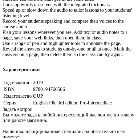
Look-up words on-screen with the integrated dictionary.
Speed up or slow down the audio to tailor lessons to your students'
listening level.
Record your students speaking and compare their voices to the
course audio.
Plan your lessons wherever you are. Add text or audio notes to a
page, save your web links, then open them in class.
Use a range of pen and highlighter tools to annotate the page.
Reveal the answers to students one-by-one or all at once. Mark the
answers on a page, then delete them so the class can try again.
Характеристики
Год издания
2019
ISBN
9780194766586
Издательство
OUP
Серия
English File 3rd edition Pre-Intermediate
Задать вопрос
Вы можете задать любой интересующий вас вопрос по товару
или работе магазина.
Наши квалифицированные специалисты обязательно вам
помогут.