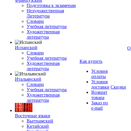
Французский
Подготовка к экзаменам
Нехудожественная
Литература
Словари
Учебная литература
Художественная
литература
Испанский
О
Словари
Учебная литература
Как купить
Художественная
литература
Условия
оплаты
Итальянский
Условия
Словари
доставки
Скидки
Учебная литература
Возврат
Художественная
товара
литература
Заказ по
e-mail
Восточные языки
Вьетнамский
Китайский