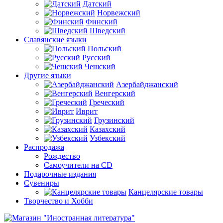
Датский
Норвежский
Финский
Шведский
Славянские языки
Польский
Русский
Чешский
Другие языки
Азербайджанский
Венгерский
Греческий
Иврит
Грузинский
Казахский
Узбекский
Распродажа
Рождество
Самоучители на CD
Подарочные издания
Сувениры
Канцелярские товары
Творчество и Хобби