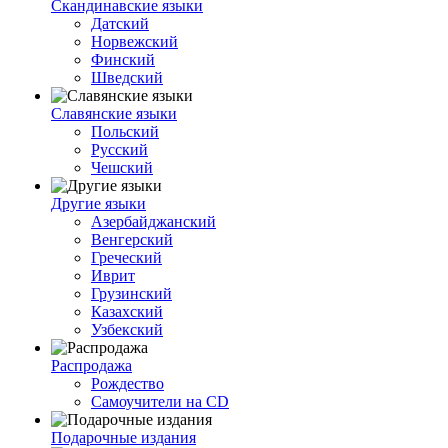
Скандинавские языки
Датский
Норвежский
Финский
Шведский
Славянские языки
Польский
Русский
Чешский
Другие языки
Азербайджанский
Венгерский
Греческий
Иврит
Грузинский
Казахский
Узбекский
Распродажа
Рождество
Самоучители на CD
Подарочные издания