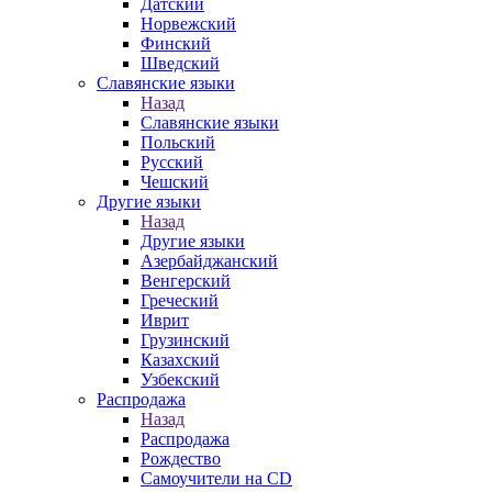
Датский
Норвежский
Финский
Шведский
Славянские языки
Назад
Славянские языки
Польский
Русский
Чешский
Другие языки
Назад
Другие языки
Азербайджанский
Венгерский
Греческий
Иврит
Грузинский
Казахский
Узбекский
Распродажа
Назад
Распродажа
Рождество
Самоучители на CD