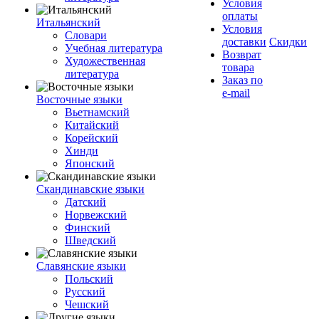
Условия
оплаты
Итальянский
Условия
Словари
доставки
Скидки
Учебная литература
Возврат
Художественная
товара
литература
Заказ по
e-mail
Восточные языки
Вьетнамский
Китайский
Корейский
Хинди
Японский
Скандинавские языки
Датский
Норвежский
Финский
Шведский
Славянские языки
Польский
Русский
Чешский