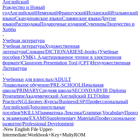
Английский
Рождество и Новый
год
Английский
Немецкий
Французский
Испанский
Итальянский
языки
Скандинавские языки
Славянские языки
Другие
языки
Распродажа
Подарочные издания
Сувениры
Творчество и
Хобби
-
Учебная литература
Учебная литература
Художественная
литература
Словари/DICTIONARIES
E-books (Учебные
пособия (УМК), Адаптированное чтение в электронном
формате)
Classroom Presentation Tool (CPT)
Нехудожественная
Литература
-
Учебники для взрослых/ADULT
Дошкольное обучение/PRE-SCHOOL
Начальная
школа/PRIMARY
Средняя школа/SECONDARY
IB Diploma
Programme
Академический Английский ELT
Online
Practice
NGL
Бизнес-Курсы/Business
ESP/Профессиональный
Английский
Дополнительные
пособия/SKILLS
Грамматика,Лексика/Grammar,Vocabulary
Произ
к экзаменам/EXAMS
Supplementary Materials
Профессиональное
развитие/Professional Development
-
New English File Upper-
Intermediate:Workbook+Key+MultyROM