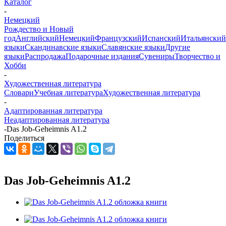
Каталог
-
Немецкий
Рождество и Новый
год
Английский
Немецкий
Французский
Испанский
Итальянский
языки
Скандинавские языки
Славянские языки
Другие
языки
Распродажа
Подарочные издания
Сувениры
Творчество и
Хобби
-
Художественная литература
Словари
Учебная литература
Художественная литература
-
Адаптированная литература
Неадаптированная литература
-
Das Job-Geheimnis A1.2
Поделиться
Das Job-Geheimnis A1.2