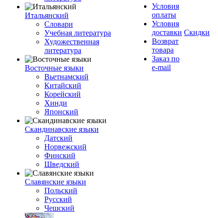
Условия
оплаты
Итальянский
Условия
Словари
доставки
Скидки
Учебная литература
Возврат
Художественная
товара
литература
Заказ по
e-mail
Восточные языки
Вьетнамский
Китайский
Корейский
Хинди
Японский
Скандинавские языки
Датский
Норвежский
Финский
Шведский
Славянские языки
Польский
Русский
Чешский