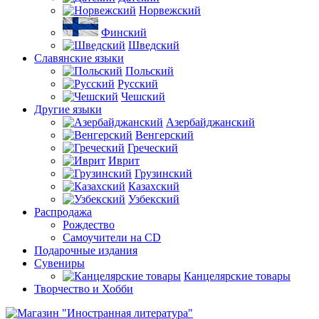
Норвежский
Финский
Шведский
Славянские языки
Польский
Русский
Чешский
Другие языки
Азербайджанский
Венгерский
Греческий
Иврит
Грузинский
Казахский
Узбекский
Распродажа
Рождество
Самоучители на CD
Подарочные издания
Сувениры
Канцелярские товары
Творчество и Хобби