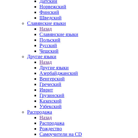
Датский
Норвежский
Финский
Шведский
Славянские языки
Назад
Славянские языки
Польский
Русский
Чешский
Другие языки
Назад
Другие языки
Азербайджанский
Венгерский
Греческий
Иврит
Грузинский
Казахский
Узбекский
Распродажа
Назад
Распродажа
Рождество
Самоучители на CD