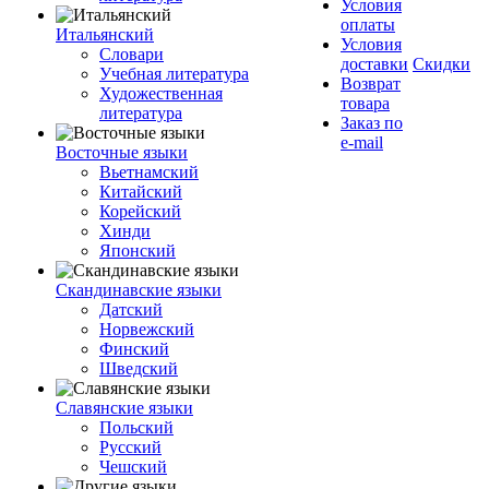
Условия
оплаты
Итальянский
Условия
Словари
доставки
Скидки
Учебная литература
Возврат
Художественная
товара
литература
Заказ по
e-mail
Восточные языки
Вьетнамский
Китайский
Корейский
Хинди
Японский
Скандинавские языки
Датский
Норвежский
Финский
Шведский
Славянские языки
Польский
Русский
Чешский