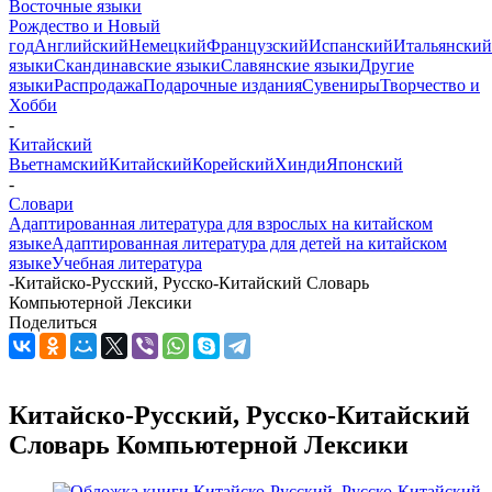
Восточные языки
Рождество и Новый
год
Английский
Немецкий
Французский
Испанский
Итальянский
языки
Скандинавские языки
Славянские языки
Другие
языки
Распродажа
Подарочные издания
Сувениры
Творчество и
Хобби
-
Китайский
Вьетнамский
Китайский
Корейский
Хинди
Японский
-
Словари
Адаптированная литература для взрослых на китайском
языке
Адаптированная литература для детей на китайском
языке
Учебная литература
-
Китайско-Русский, Русско-Китайский Словарь
Компьютерной Лексики
Поделиться
Китайско-Русский, Русско-Китайский
Словарь Компьютерной Лексики