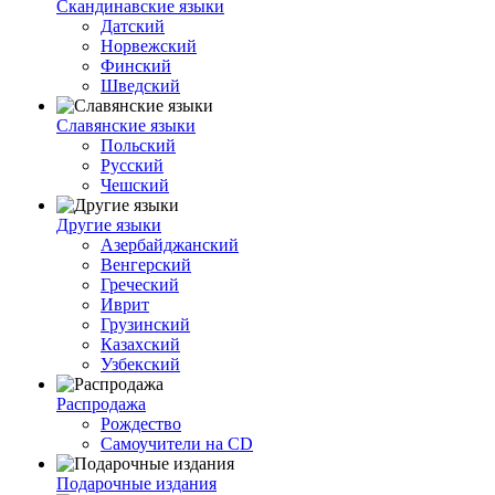
Скандинавские языки
Датский
Норвежский
Финский
Шведский
Славянские языки
Польский
Русский
Чешский
Другие языки
Азербайджанский
Венгерский
Греческий
Иврит
Грузинский
Казахский
Узбекский
Распродажа
Рождество
Самоучители на CD
Подарочные издания