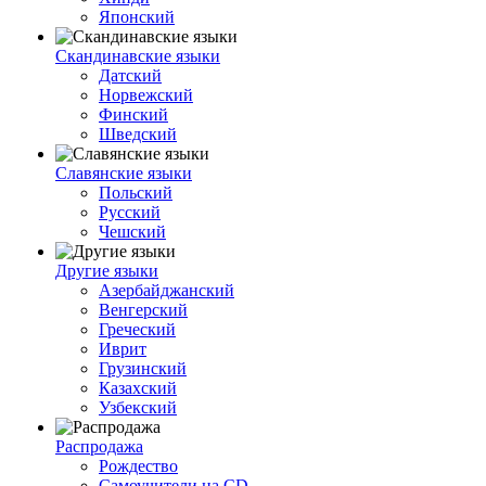
Японский
Скандинавские языки
Датский
Норвежский
Финский
Шведский
Славянские языки
Польский
Русский
Чешский
Другие языки
Азербайджанский
Венгерский
Греческий
Иврит
Грузинский
Казахский
Узбекский
Распродажа
Рождество
Самоучители на CD