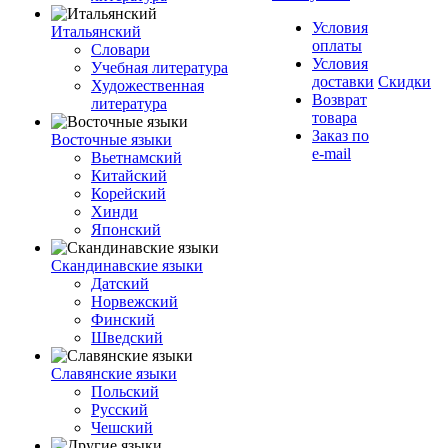
Условия
Итальянский
оплаты
Словари
Условия
Учебная литература
доставки
Скидки
Художественная
Возврат
литература
товара
Заказ по
Восточные языки
e-mail
Вьетнамский
Китайский
Корейский
Хинди
Японский
Скандинавские языки
Датский
Норвежский
Финский
Шведский
Славянские языки
Польский
Русский
Чешский