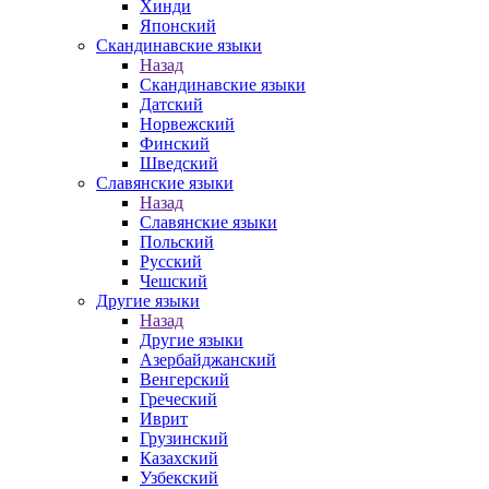
Хинди
Японский
Скандинавские языки
Назад
Скандинавские языки
Датский
Норвежский
Финский
Шведский
Славянские языки
Назад
Славянские языки
Польский
Русский
Чешский
Другие языки
Назад
Другие языки
Азербайджанский
Венгерский
Греческий
Иврит
Грузинский
Казахский
Узбекский