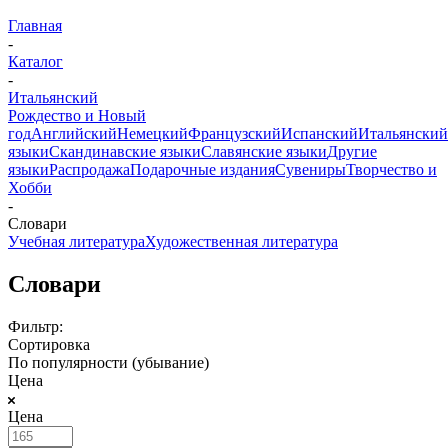
Главная
-
Каталог
-
Итальянский
Рождество и Новый
год
Английский
Немецкий
Французский
Испанский
Итальянский
языки
Скандинавские языки
Славянские языки
Другие
языки
Распродажа
Подарочные издания
Сувениры
Творчество и
Хобби
-
Словари
Учебная литература
Художественная литература
Словари
Фильтр:
Сортировка
По популярности (убывание)
Цена
Цена