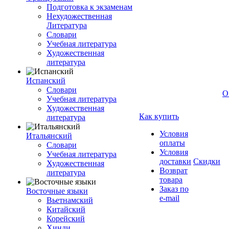
Подготовка к экзаменам
Нехудожественная
Литература
Словари
Учебная литература
Художественная
литература
Испанский
Словари
О
Учебная литература
Художественная
Как купить
литература
Условия
Итальянский
оплаты
Словари
Условия
Учебная литература
доставки
Скидки
Художественная
Возврат
литература
товара
Заказ по
Восточные языки
e-mail
Вьетнамский
Китайский
Корейский
Хинди