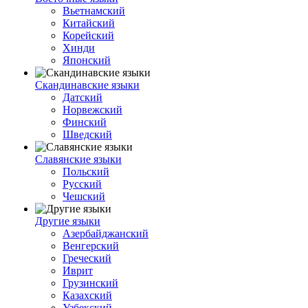
Вьетнамский
Китайский
Корейский
Хинди
Японский
Скандинавские языки
Датский
Норвежский
Финский
Шведский
Славянские языки
Польский
Русский
Чешский
Другие языки
Азербайджанский
Венгерский
Греческий
Иврит
Грузинский
Казахский
Узбекский