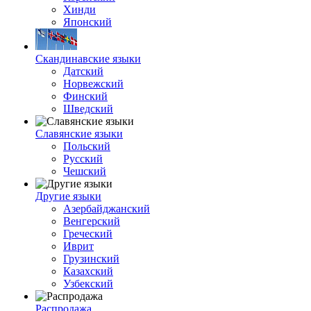
Хинди
Японский
Скандинавские языки
Датский
Норвежский
Финский
Шведский
Славянские языки
Польский
Русский
Чешский
Другие языки
Азербайджанский
Венгерский
Греческий
Иврит
Грузинский
Казахский
Узбекский
Распродажа