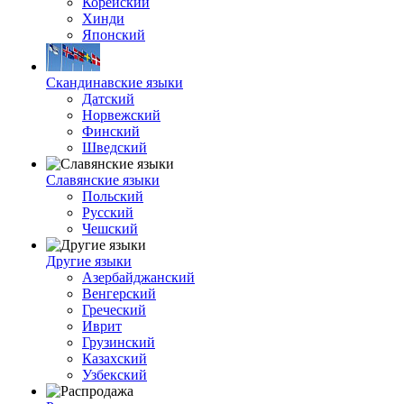
Корейский
Хинди
Японский
Скандинавские языки
Датский
Норвежский
Финский
Шведский
Славянские языки
Польский
Русский
Чешский
Другие языки
Азербайджанский
Венгерский
Греческий
Иврит
Грузинский
Казахский
Узбекский