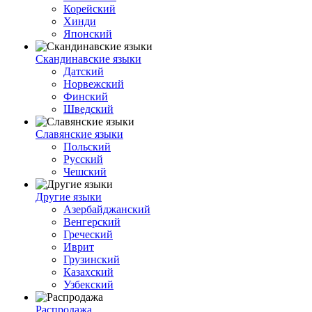
Корейский
Хинди
Японский
Скандинавские языки
Датский
Норвежский
Финский
Шведский
Славянские языки
Польский
Русский
Чешский
Другие языки
Азербайджанский
Венгерский
Греческий
Иврит
Грузинский
Казахский
Узбекский
Распродажа