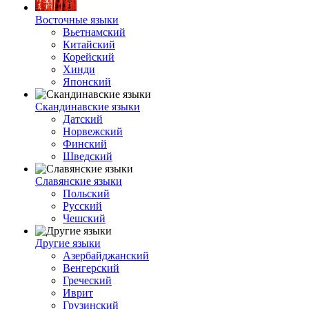
Восточные языки
Вьетнамский
Китайский
Корейский
Хинди
Японский
Скандинавские языки
Датский
Норвежский
Финский
Шведский
Славянские языки
Польский
Русский
Чешский
Другие языки
Азербайджанский
Венгерский
Греческий
Иврит
Грузинский