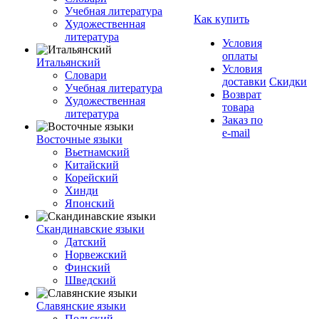
Учебная литература
Как купить
Художественная
литература
Условия
оплаты
Итальянский
Условия
Словари
доставки
Скидки
Учебная литература
Возврат
Художественная
товара
литература
Заказ по
e-mail
Восточные языки
Вьетнамский
Китайский
Корейский
Хинди
Японский
Скандинавские языки
Датский
Норвежский
Финский
Шведский
Славянские языки
Польский