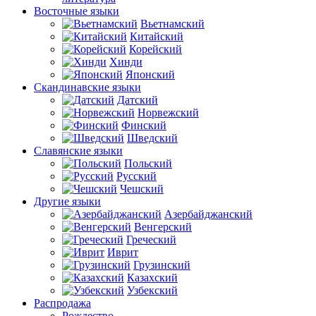
Восточные языки
Вьетнамский
Китайский
Корейский
Хинди
Японский
Скандинавские языки
Датский
Норвежский
Финский
Шведский
Славянские языки
Польский
Русский
Чешский
Другие языки
Азербайджанский
Венгерский
Греческий
Иврит
Грузинский
Казахский
Узбекский
Распродажа
Рождество