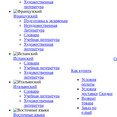
Художественная
литература
Французский
Подготовка к экзаменам
Нехудожественная
Литература
Словари
Учебная литература
Художественная
литература
Испанский
О
Словари
Учебная литература
Как купить
Художественная
литература
Условия
оплаты
Итальянский
Условия
Словари
доставки
Скидки
Учебная литература
Возврат
Художественная
товара
литература
Заказ по
e-mail
Восточные языки