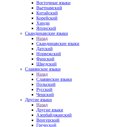
Восточные языки
Вьетнамский
Китайский
Корейский
Хинди
Японский
Скандинавские языки
Назад
Скандинавские языки
Датский
Норвежский
Финский
Шведский
Славянские языки
Назад
Славянские языки
Польский
Русский
Чешский
Другие языки
Назад
Другие языки
Азербайджанский
Венгерский
Греческий