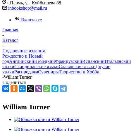
г.Пермь, ул. Куйбышева 88
inbookshop@mail.ru
Вконтакте
Главная
-
Каталог
-
Подарочные издания
Рождество и Новый
год
Английский
Немецкий
Французский
Испанский
Итальянский
языки
Скандинавские языки
Славянские языки
Другие
языки
Распродажа
Сувениры
Творчество и Хобби
-
William Turner
Поделиться
William Turner