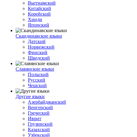
Вьетнамский
Китайский
Корейский
Хинди
Японский
Скандинавские языки
Датский
Норвежский
Финский
Шведский
Славянские языки
Польский
Русский
Чешский
Другие языки
Азербайджанский
Венгерский
Греческий
Иврит
Грузинский
Казахский
Узбекский