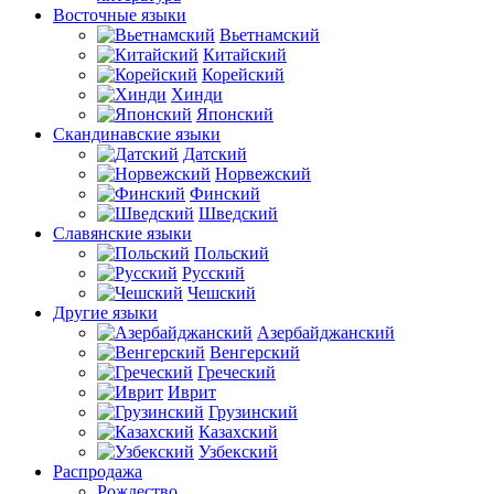
Восточные языки
Вьетнамский
Китайский
Корейский
Хинди
Японский
Скандинавские языки
Датский
Норвежский
Финский
Шведский
Славянские языки
Польский
Русский
Чешский
Другие языки
Азербайджанский
Венгерский
Греческий
Иврит
Грузинский
Казахский
Узбекский
Распродажа
Рождество