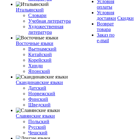
Условия
оплаты
Итальянский
Условия
Словари
доставки
Скидки
Учебная литература
Возврат
Художественная
товара
литература
Заказ по
e-mail
Восточные языки
Вьетнамский
Китайский
Корейский
Хинди
Японский
Скандинавские языки
Датский
Норвежский
Финский
Шведский
Славянские языки
Польский
Русский
Чешский