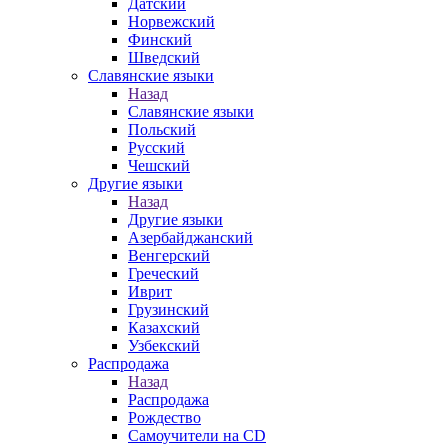
Датский
Норвежский
Финский
Шведский
Славянские языки
Назад
Славянские языки
Польский
Русский
Чешский
Другие языки
Назад
Другие языки
Азербайджанский
Венгерский
Греческий
Иврит
Грузинский
Казахский
Узбекский
Распродажа
Назад
Распродажа
Рождество
Самоучители на CD