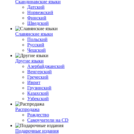
Скандинавские языки
Датский
Норвежский
Финский
Шведский
Славянские языки
Польский
Русский
Чешский
Другие языки
Азербайджанский
Венгерский
Греческий
Иврит
Грузинский
Казахский
Узбекский
Распродажа
Рождество
Самоучители на CD
Подарочные издания