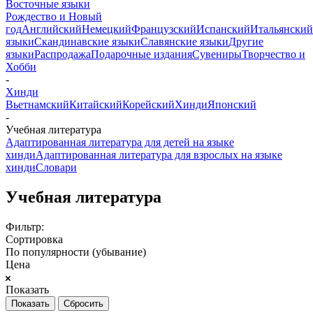
Восточные языки
Рождество и Новый
год
Английский
Немецкий
Французский
Испанский
Итальянский
языки
Скандинавские языки
Славянские языки
Другие
языки
Распродажа
Подарочные издания
Сувениры
Творчество и
Хобби
-
Хинди
Вьетнамский
Китайский
Корейский
Хинди
Японский
-
Учебная литература
Адаптированная литература для детей на языке
хинди
Адаптированная литература для взрослых на языке
хинди
Словари
Учебная литература
Фильтр:
Сортировка
По популярности (убывание)
Цена
Показать
Сбросить