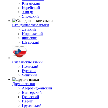
Китайский
Корейский
Хинди
Японский
Скандинавские языки
Датский
Норвежский
Финский
Шведский
Славянские языки
Польский
Русский
Чешский
Другие языки
Азербайджанский
Венгерский
Греческий
Иврит
Грузинский