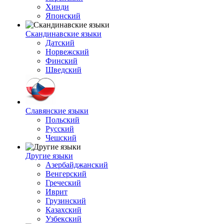
Хинди
Японский
Скандинавские языки
Датский
Норвежский
Финский
Шведский
Славянские языки
Польский
Русский
Чешский
Другие языки
Азербайджанский
Венгерский
Греческий
Иврит
Грузинский
Казахский
Узбекский