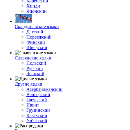
Корейский
Хинди
Японский
Скандинавские языки
Датский
Норвежский
Финский
Шведский
Славянские языки
Польский
Русский
Чешский
Другие языки
Азербайджанский
Венгерский
Греческий
Иврит
Грузинский
Казахский
Узбекский