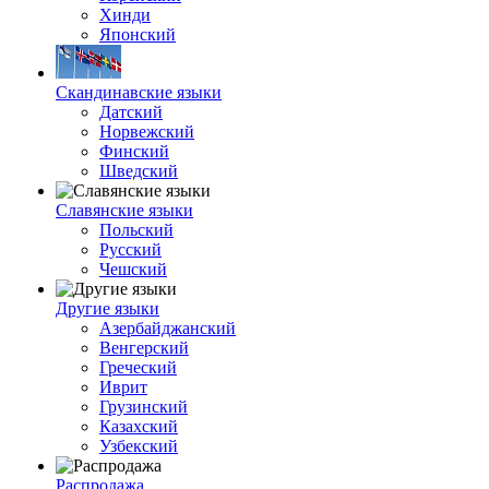
Хинди
Японский
Скандинавские языки
Датский
Норвежский
Финский
Шведский
Славянские языки
Польский
Русский
Чешский
Другие языки
Азербайджанский
Венгерский
Греческий
Иврит
Грузинский
Казахский
Узбекский
Распродажа