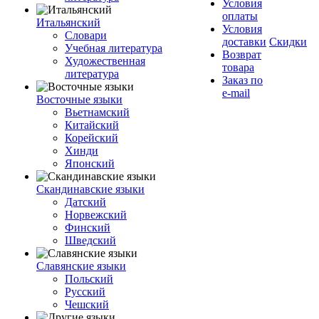
Условия
оплаты
Итальянский
Условия
Словари
доставки
Скидки
Учебная литература
Возврат
Художественная
товара
литература
Заказ по
e-mail
Восточные языки
Вьетнамский
Китайский
Корейский
Хинди
Японский
Скандинавские языки
Датский
Норвежский
Финский
Шведский
Славянские языки
Польский
Русский
Чешский