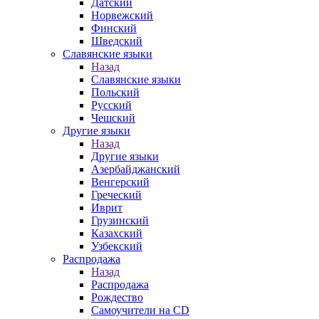
Датский
Норвежский
Финский
Шведский
Славянские языки
Назад
Славянские языки
Польский
Русский
Чешский
Другие языки
Назад
Другие языки
Азербайджанский
Венгерский
Греческий
Иврит
Грузинский
Казахский
Узбекский
Распродажа
Назад
Распродажа
Рождество
Самоучители на CD