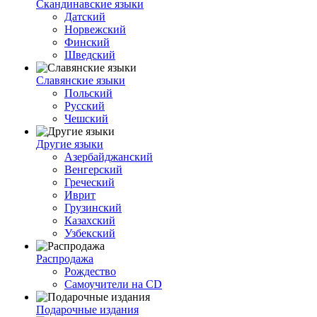
Скандинавские языки
Датский
Норвежский
Финский
Шведский
Славянские языки
Польский
Русский
Чешский
Другие языки
Азербайджанский
Венгерский
Греческий
Иврит
Грузинский
Казахский
Узбекский
Распродажа
Рождество
Самоучители на CD
Подарочные издания