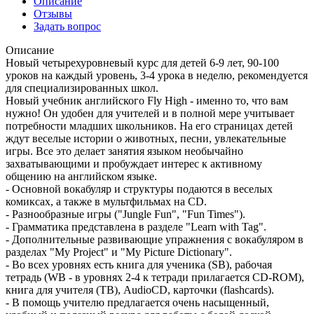
Описание
Отзывы
Задать вопрос
Описание
Новый четырехуровневый курс для детей 6-9 лет, 90-100
уроков на каждый уровень, 3-4 урока в неделю, рекомендуется
для специализированных школ.
Новый учебник английского Fly High - именно то, что вам
нужно! Он удобен для учителей и в полной мере учитывает
потребности младших школьников. На его страницах детей
ждут веселые истории о животных, песни, увлекательные
игры. Все это делает занятия языком необычайно
захватывающими и пробуждает интерес к активному
общению на английском языке.
- Основной вокабуляр и структуры подаются в веселых
комиксах, а также в мультфильмах на CD.
- Разнообразные игры ("Jungle Fun", "Fun Times").
- Грамматика представлена в разделе "Learn with Tag".
- Дополнительные развивающие упражнения с вокабуляром в
разделах "My Project" и "My Picture Dictionary".
- Во всех уровнях есть книга для ученика (SB), рабочая
тетрадь (WB - в уровнях 2-4 к тетради прилагается CD-ROM),
книга для учителя (TB), AudioCD, карточки (flashcards).
- В помощь учителю предлагается очень насыщенный,