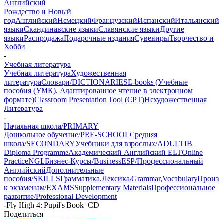
Английский
Рождество и Новый
год
Английский
Немецкий
Французский
Испанский
Итальянский
языки
Скандинавские языки
Славянские языки
Другие
языки
Распродажа
Подарочные издания
Сувениры
Творчество и
Хобби
-
Учебная литература
Учебная литература
Художественная
литература
Словари/DICTIONARIES
E-books (Учебные
пособия (УМК), Адаптированное чтение в электронном
формате)
Classroom Presentation Tool (CPT)
Нехудожественная
Литература
-
Начальная школа/PRIMARY
Дошкольное обучение/PRE-SCHOOL
Средняя
школа/SECONDARY
Учебники для взрослых/ADULT
IB
Diploma Programme
Академический Английский ELT
Online
Practice
NGL
Бизнес-Курсы/Business
ESP/Профессиональный
Английский
Дополнительные
пособия/SKILLS
Грамматика,Лексика/Grammar,Vocabulary
Произ
к экзаменам/EXAMS
Supplementary Materials
Профессиональное
развитие/Professional Development
-
Fly High 4: Pupil's Book+CD
Поделиться