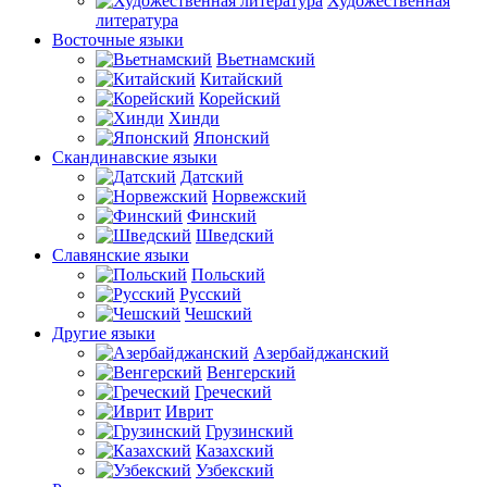
Художественная
литература
Восточные языки
Вьетнамский
Китайский
Корейский
Хинди
Японский
Скандинавские языки
Датский
Норвежский
Финский
Шведский
Славянские языки
Польский
Русский
Чешский
Другие языки
Азербайджанский
Венгерский
Греческий
Иврит
Грузинский
Казахский
Узбекский