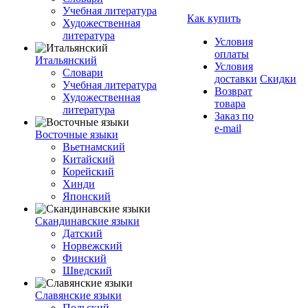
Учебная литература
Как купить
Художественная
литература
Условия
оплаты
Итальянский
Условия
Словари
доставки
Скидки
Учебная литература
Возврат
Художественная
товара
литература
Заказ по
e-mail
Восточные языки
Вьетнамский
Китайский
Корейский
Хинди
Японский
Скандинавские языки
Датский
Норвежский
Финский
Шведский
Славянские языки
Польский