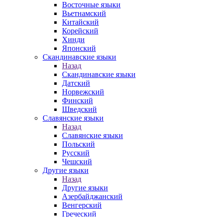
Восточные языки
Вьетнамский
Китайский
Корейский
Хинди
Японский
Скандинавские языки
Назад
Скандинавские языки
Датский
Норвежский
Финский
Шведский
Славянские языки
Назад
Славянские языки
Польский
Русский
Чешский
Другие языки
Назад
Другие языки
Азербайджанский
Венгерский
Греческий