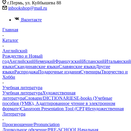
г.Пермь, ул. Куйбышева 88
inbookshop@mail.ru
Вконтакте
Главная
-
Каталог
-
Английский
Рождество и Новый
год
Английский
Немецкий
Французский
Испанский
Итальянский
языки
Скандинавские языки
Славянские языки
Другие
языки
Распродажа
Подарочные издания
Сувениры
Творчество и
Хобби
-
Учебная литература
Учебная литература
Художественная
литература
Словари/DICTIONARIES
E-books (Учебные
пособия (УМК), Адаптированное чтение в электронном
формате)
Classroom Presentation Tool (CPT)
Нехудожественная
Литература
-
Произношение/Pronunciation
Дошкольное обучение/PRE-SCHOOL
Начальная