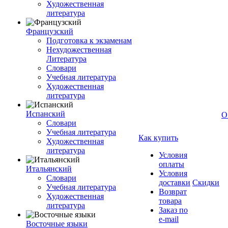
Художественная
литература
Французский
Подготовка к экзаменам
Нехудожественная
Литература
Словари
Учебная литература
Художественная
литература
Испанский
О
Словари
Учебная литература
Как купить
Художественная
литература
Условия
оплаты
Итальянский
Условия
Словари
доставки
Скидки
Учебная литература
Возврат
Художественная
товара
литература
Заказ по
e-mail
Восточные языки