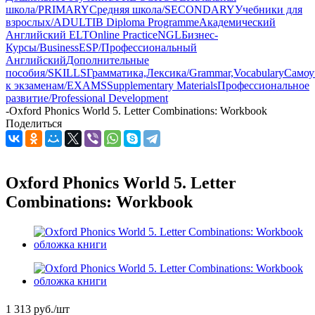
школа/PRIMARY
Средняя школа/SECONDARY
Учебники для
взрослых/ADULT
IB Diploma Programme
Академический
Английский ELT
Online Practice
NGL
Бизнес-
Курсы/Business
ESP/Профессиональный
Английский
Дополнительные
пособия/SKILLS
Грамматика,Лексика/Grammar,Vocabulary
Самоу
к экзаменам/EXAMS
Supplementary Materials
Профессиональное
развитие/Professional Development
-
Oxford Phonics World 5. Letter Combinations: Workbook
Поделиться
Oxford Phonics World 5. Letter
Combinations: Workbook
1 313
руб.
/шт