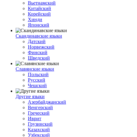
Вьетнамский
Китайский
Корейский
Хинди
Японский
Скандинавские языки
Датский
Норвежский
Финский
Шведский
Славянские языки
Польский
Русский
Чешский
Другие языки
Азербайджанский
Венгерский
Греческий
Иврит
Грузинский
Казахский
Узбекский